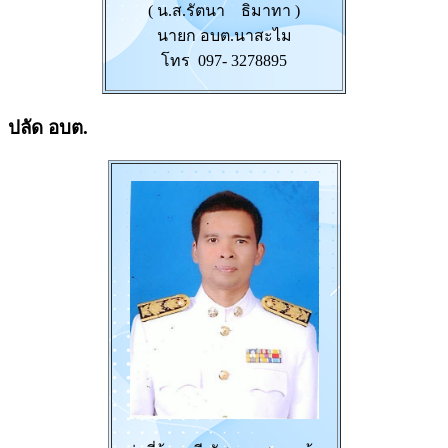
( น.ส.รัตนา ธิมาทา )
นายก อบต.นาสะไม
โทร 097- 3278895
ปลัด อบต.