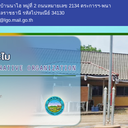
บ้านนาไฮ หมู่ที่ 2 ถนนหมายเลข 2134 ตระการฯ-พนา
ลราชธานี รหัสไปรษณีย์ 34130
@lgo.mail.go.th