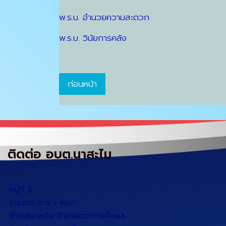
พ.ร.บ. อำนวยความสะดวก
พ.ร.บ. วินัยการคลัง
ก่อนหน้า
ติดต่อ อบต.นาสะไม
หมู่ที่ 2
ถนนตระการ - พนา
ตำบลนาสะไม อำเภอตระการพืชผล