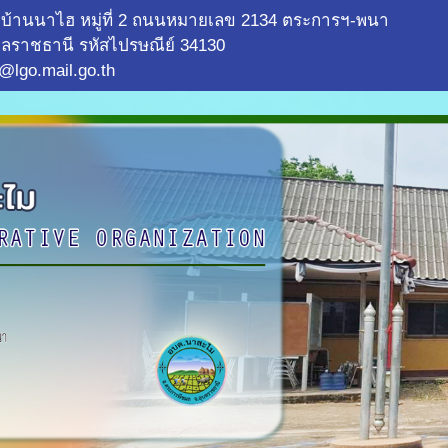
บ้านนาไฮ หมู่ที่ 2 ถนนหมายเลข 2134 ตระการฯ-พนา
ลราชธานี รหัสไปรษณีย์ 34130
@lgo.mail.go.th