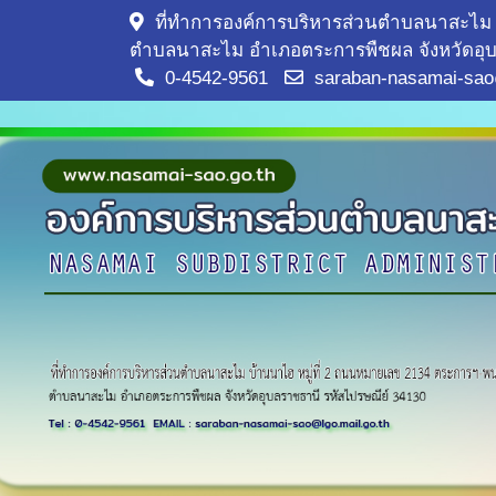
ที่ทำการองค์การบริหารส่วนตำบลนาสะไม 
ตำบลนาสะไม อำเภอตระการพืชผล จังหวัดอุบ
0-4542-9561
saraban-nasamai-sao