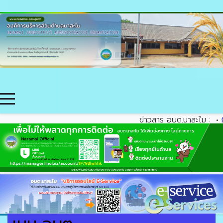
ข่าวสาร อบต.นาสะไม :
•
กิจก