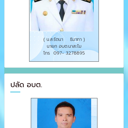
( น.ส.รัตนา ธิมาทา )
นายก อบต.นาสะไม
โทร 097- 3278895
ปลัด อบต.