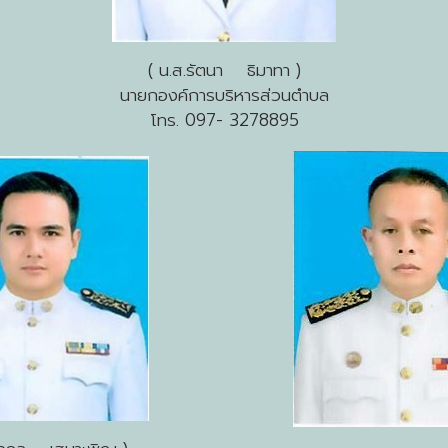
( น.ส.รัตนา ธิมาทา )
นายกองค์การบริหารส่วนตำบล
โทร. 097- 3278895