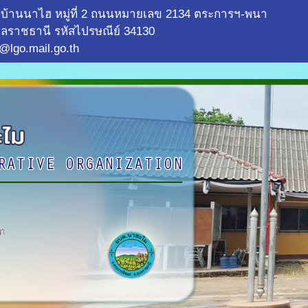
บ้านนาไฮ หมู่ที่ 2 ถนนหมายเลข 2134 ตระการฯ-พนา
ลราชธานี รหัสไปรษณีย์ 34130
@lgo.mail.go.th