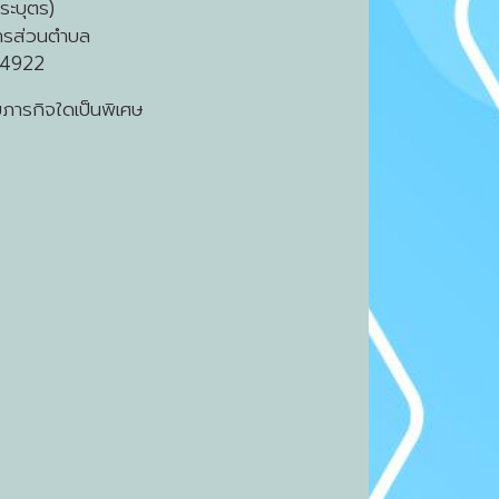
ะบุตร)
ารส่วนตำบล
64922
บภารกิจใดเป็นพิเศษ