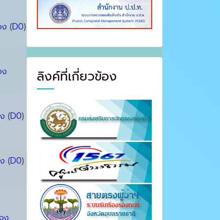
จง
(
D0
)
จง
ลิงค์ที่เกี่ยวข้อง
จง
(
D0
)
จง
(
D0
)
ะจง