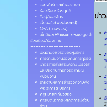
แบบฟอร์มและคำขอต่างๆ
ร้องเรียน/ร้องทุกข์
ข่า
ที่อยู่/เบอร์โทร
เว็บบอร์ด(webboard)
Q-A (ถาม-ตอบ)
จ
เช็คอีเมล @nasamai-sao.go.th
เ
ร้องเรียน/ร้องทุกข์
อ่
---------‐--------------------
เจตจำนงสุจริตของผู้บริหาร
จ
การดำเนินงานป้องกันการทุจริต
ว
มาตรการส่งเสริมความโปร่งใส
อ่
และป้องกันการทุจริตภายใน
หน่วยงาน
จ
รายงานผลการสำรวจความพึง
ว
พอใจการให้บริการ
อ่
กฎหมายที่เกี่ยวข้อง
ซ
การเปิดโอกาสให้เกิดการมีส่วน
2
ร่วม