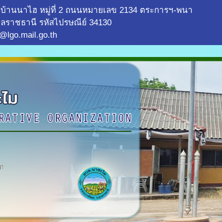
บ้านนาไฮ หมู่ที่ 2 ถนนหมายเลข 2134 ตระการฯ-พนา
ลราชธานี รหัสไปรษณีย์ 34130
@lgo.mail.go.th