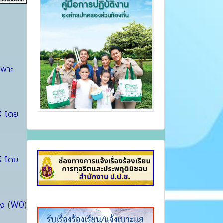
ฉพาะ
่ โดย
่ โดย
จง
(
W0
)