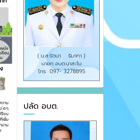
( น.ส.รัตนา ธิมาทา )
นายก อบต.นาสะไม
โทร 097- 3278895
ปลัด อบต.