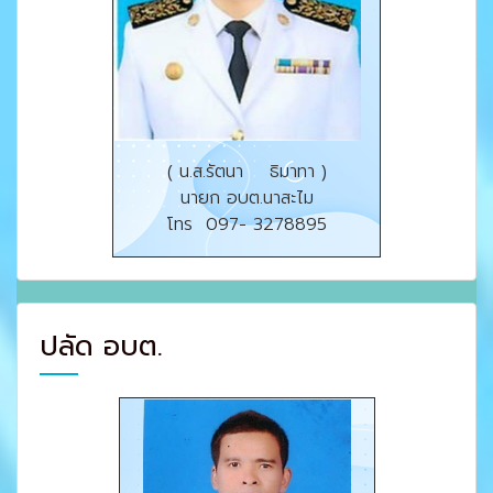
( น.ส.รัตนา ธิมาทา )
นายก อบต.นาสะไม
โทร 097- 3278895
ปลัด อบต.