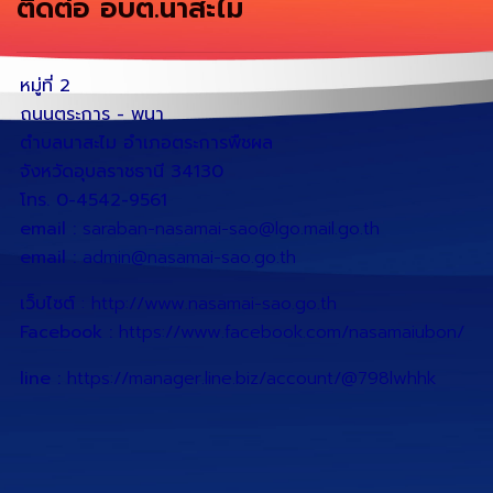
ติดต่อ อบต.นาสะไม
หมู่ที่ 2
ถนนตระการ - พนา
ตำบลนาสะไม อำเภอตระการพืชผล
จังหวัดอุบลราชธานี 34130
โทร. 0-4542-9561
email :
saraban-nasamai-sao@lgo.mail.go.th
email :
admin@nasamai-sao.go.th
เว็บไซต์
:
http://www.nasamai-sao.go.th
Facebook :
https://www.facebook.com/nasamaiubon/
line :
https://manager.line.biz/account/@798lwhhk