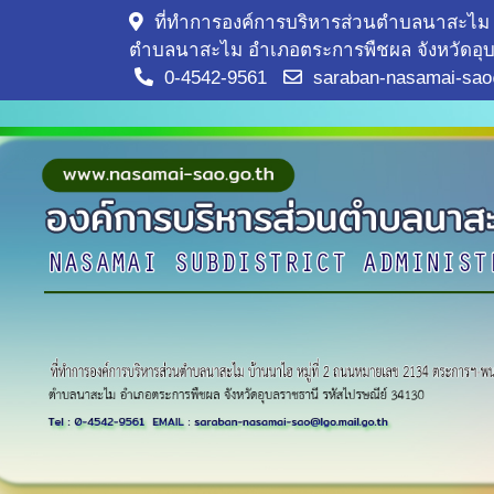
ที่ทำการองค์การบริหารส่วนตำบลนาสะไม 
ตำบลนาสะไม อำเภอตระการพืชผล จังหวัดอุบ
0-4542-9561
saraban-nasamai-sao