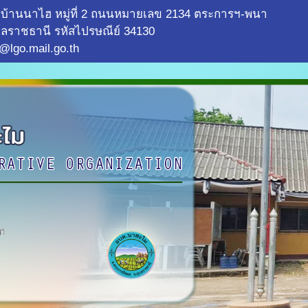
บ้านนาไฮ หมู่ที่ 2 ถนนหมายเลข 2134 ตระการฯ-พนา
ลราชธานี รหัสไปรษณีย์ 34130
@lgo.mail.go.th