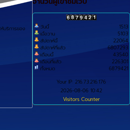
จำนวนผู้เข้าชมเว็บ
วันนี้
1513
ห้บริการของ
เมื่อวาน
5103
สัปดาห์นี้
22064
สัปดาห์ที่แล้ว
6807293
เดือนนี้
43540
เดือนที่แล้ว
226301
ทั้งหมด
6879421
Your IP: 216.73.216.176
2026-08-06 10:42
Visitors Counter