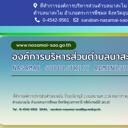
ที่ทำการองค์การบริหารส่วนตำบลนาสะไม 
ตำบลนาสะไม อำเภอตระการพืชผล จังหวัดอุบ
0-4542-9561
saraban-nasamai-sao