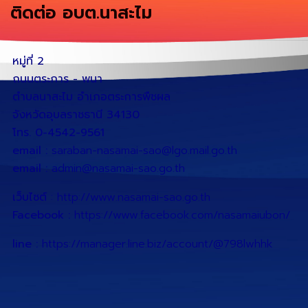
ติดต่อ อบต.นาสะไม
หมู่ที่ 2
ถนนตระการ - พนา
ตำบลนาสะไม อำเภอตระการพืชผล
จังหวัดอุบลราชธานี 34130
โทร. 0-4542-9561
email :
saraban-nasamai-sao@lgo.mail.go.th
email :
admin@nasamai-sao.go.th
เว็บไซต์
:
http://www.nasamai-sao.go.th
Facebook :
https://www.facebook.com/nasamaiubon/
line :
https://manager.line.biz/account/@798lwhhk