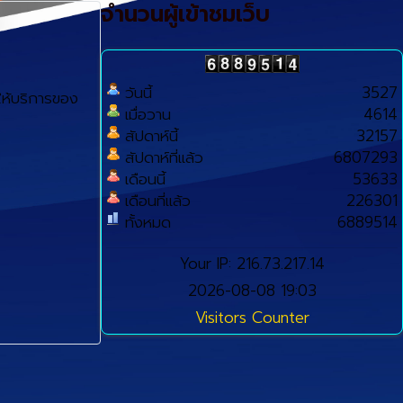
จำนวนผู้เข้าชมเว็บ
วันนี้
3527
ห้บริการของ
เมื่อวาน
4614
สัปดาห์นี้
32157
สัปดาห์ที่แล้ว
6807293
เดือนนี้
53633
เดือนที่แล้ว
226301
ทั้งหมด
6889514
Your IP: 216.73.217.14
2026-08-08 19:03
Visitors Counter