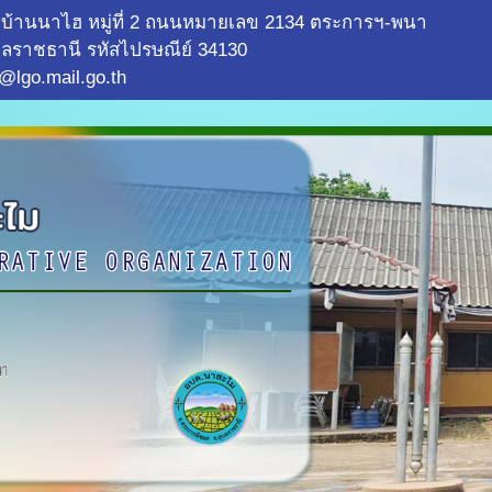
บ้านนาไฮ หมู่ที่ 2 ถนนหมายเลข 2134 ตระการฯ-พนา
ลราชธานี รหัสไปรษณีย์ 34130
@lgo.mail.go.th