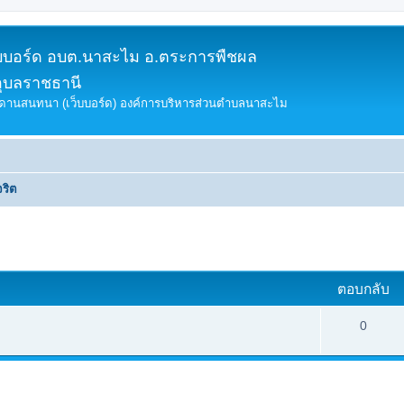
็บบอร์ด อบต.นาสะไม อ.ตระการพืชผล
อุบลราชธานี
ดานสนทนา (เว็บบอร์ด) องค์การบริหารส่วนตำบลนาสะไม
จริต
ค้นหาขั้นสูง
ตอบกลับ
0