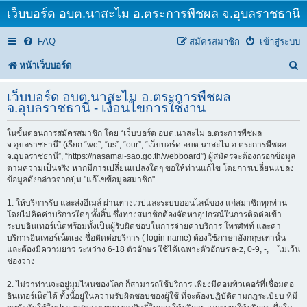
เว็บบอร์ด อบต.นาสะไม อ.ตระการพืชผล จ.อุบลราชธานี
FAQ
สมัครสมาชิก
เข้าสู่ระบบ
ค้
หน้าเว็บบอร์ด
น
เว็บบอร์ด อบต.นาสะไม อ.ตระการพืชผล
ห
จ.อุบลราชธานี - เงื่อนไขการใช้งาน
า
ในขั้นตอนการสมัครสมาชิก โดย “เว็บบอร์ด อบต.นาสะไม อ.ตระการพืชผล
จ.อุบลราชธานี” (เรียก “we”, “us”, “our”, “เว็บบอร์ด อบต.นาสะไม อ.ตระการพืชผล
จ.อุบลราชธานี”, “https://nasamai-sao.go.th/webboard”) ผู้สมัครจะต้องกรอกข้อมูล
ตามความเป็นจริง หากมีการเปลี่ยนแปลงใดๆ ขอให้ท่านแก้ไข โดยการเปลี่ยนแปลง
ข้อมูลดังกล่าวจากปุ่ม "แก้ไขข้อมูลสมาชิก"
1. ให้บริการรับ และส่งอีเมล์ ผ่านทางเวปและระบบออนไลน์ของ แก่สมาชิกทุกท่าน
โดยไม่คิดค่าบริการใดๆ ทั้งสิ้น ซึ่งทางสมาชิกต้องจัดหาอุปกรณ์ในการติดต่อเข้า
ระบบอินเทอร์เน็ตพร้อมทั้งเป็นผู้รับผิดชอบในการจ่ายค่าบริการ โทรศัพท์ และค่า
บริการอินเทอร์เน็ตเอง ชื่อติดต่อบริการ ( login name) ต้องใช้ภาษาอังกฤษเท่านั้น
และต้องมีความยาว ระหว่าง 6-18 ตัวอักษร ใช้ได้เฉพาะตัวอักษร a-z, 0-9, -, _ ไม่เว้น
ช่องว่าง
2. ไม่ว่าท่านจะอยู่มุมไหนของโลก ก็สามารถใช้บริการ เพียงมีคอมพิวเตอร์ที่เชื่อมต่อ
อินเทอร์เน็ตได้ ทั้งนี้อยู่ในความรับผิดชอบของผู้ใช้ ที่จะต้องปฏิบัติตามกฎระเบียบ ที่มี