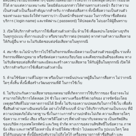
ผลบังคับใช้ในประเทศต่างๆ ขอสงวนสิทธิ์ในการให้บริการ และหยุดให้บริการเมื่อใด
ก็ได้ ตามแต่ความเหมาะสม โดยมิต้องบอกกล่าวให้ท่านทราบล่วงหน้า ถือว่าความ
เป็นส่วนตัวเป็นเรื่องสำคัญมากสำหรับ การติดต่อสื่อสาร ทั้งนี้เพื่อความเป็นส่วนตัว
ของท่านเอง ขอแจ้งให้ท่านทราบว่า เป็นหน้าที่ของท่านเอง ในการรักษาชื่อติดต่อ
บริการ ( login name) และรหัสผ่าน ( password) ให้ปลอดภัย ไม่บอกให้ผู้อื่นทราบ
3. เปิดให้บริการสำหรับการใช้เพื่อส่วนตัวเท่านั้น ห้ามใช้ เพื่อผลประโยชน์ทางธุรกิจ
ในทุกรูปแบบ ทั้งการแอบอ้าง หรือขายบริการต่อ (resale) หากท่านทำความเสียหาย
ให้กับผู้อื่น ทาง จะไม่รับผิดชอบต่อข้อเสียหายในทุกกรณี
4. สมาชิก จะไม่นำบริการไปใช้ในกิจกรรมที่ละเมิดความเป็นส่วนตัวของผู้อื่น รวมทั้ง
กิจกรรมที่ผิดกฎหมาย หรือขัดต่อความสงบเรียบร้อย และศีลธรรมอันดีของสังคม ทาง
ไม่รับผิดชอบต่อสิ่งที่ท่านละเมิดและสร้างความเสียหาย ให้กับผู้อื่นในทุกกรณี เปิดให้
บริการสำหรับการใช้เพื่อส่วนตัวเท่านั้น
5. ห้ามใช้ข้อความที่ไม่สุภาพ หรือเป็นการหมิ่นประมาทผู้อื่นในการสื่อสาร ไม่ว่ากรณี
ใดๆ ทั้งสิ้น ทั้งนี้เพื่อสร้างวัฒนธรรมที่ดี ในการใช้เว็บ
6. ไม่รับประกันความเสียหายของจดหมายที่เกิดจากการใช้บริการของ ซึ่งอาจจะไม่
สามารถให้บริการได้ตลอด 24 ชั่วโมง เพราะเครื่องเซิร์ฟเวอร์ของ อาจขัดข้องโดย
เหตุสุดวิสัยที่ไม่อาจคาดการณ์ได้ อีกทั้ง ไม่รับรองความปลอดภัยในการใช้เว็บ เพื่อสั่ง
ซื้อสินค้าผ่านทางอินเทอร์เน็ต อย่างไรก็ดีระบบที่ นำมาให้บริการกับท่านเป็นระบบ ที่มี
ความปลอดภัยได้มาตรฐาน ซึ่งในภาวะการทำงานปกติจะไม่เกิด ความเสียหายใดๆ
ข้อความ ภาพนิ่ง เสียง หรือภาพวิดีโอต่างๆ ที่พ่วงท้ายมากับจดหมาย เป็นทรัพย์สิน
ของบริษัท กรุงเทพโทรทัศน์ และวิทยุ จำกัด ทางเราขอสงวนลิขสิทธิ์ในข้อความ ภาพ
นิ่ง เสียง และภาพวิดีโอเหล่านั้น ห้ามมิให้สมาชิกนำ ไปเผยแพร่ใน รูปแบบใดๆ โดย
มิได้รับอนุญาต ทั้งนี้มีผลบังคับรวมไปถึงโลโก้ เครื่องหมายการค้าชื่อสินค้า และ