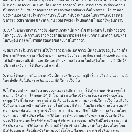
ผลบังคับใช้ในประเทศต่างๆ ขอสงวนสิทธิ์ในการให้บริการ และหยุดให้บริการเมื่อใด
ก็ได้ ตามแต่ความเหมาะสม โดยมิต้องบอกกล่าวให้ท่านทราบล่วงหน้า ถือว่าความ
เป็นส่วนตัวเป็นเรื่องสำคัญมากสำหรับ การติดต่อสื่อสาร ทั้งนี้เพื่อความเป็นส่วนตัว
ของท่านเอง ขอแจ้งให้ท่านทราบว่า เป็นหน้าที่ของท่านเอง ในการรักษาชื่อติดต่อ
บริการ ( login name) และรหัสผ่าน ( password) ให้ปลอดภัย ไม่บอกให้ผู้อื่นทราบ
3. เปิดให้บริการสำหรับการใช้เพื่อส่วนตัวเท่านั้น ห้ามใช้ เพื่อผลประโยชน์ทางธุรกิจ
ในทุกรูปแบบ ทั้งการแอบอ้าง หรือขายบริการต่อ (resale) หากท่านทำความเสียหาย
ให้กับผู้อื่น ทาง จะไม่รับผิดชอบต่อข้อเสียหายในทุกกรณี
4. สมาชิก จะไม่นำบริการไปใช้ในกิจกรรมที่ละเมิดความเป็นส่วนตัวของผู้อื่น รวมทั้ง
กิจกรรมที่ผิดกฎหมาย หรือขัดต่อความสงบเรียบร้อย และศีลธรรมอันดีของสังคม ทาง
ไม่รับผิดชอบต่อสิ่งที่ท่านละเมิดและสร้างความเสียหาย ให้กับผู้อื่นในทุกกรณี เปิดให้
บริการสำหรับการใช้เพื่อส่วนตัวเท่านั้น
5. ห้ามใช้ข้อความที่ไม่สุภาพ หรือเป็นการหมิ่นประมาทผู้อื่นในการสื่อสาร ไม่ว่ากรณี
ใดๆ ทั้งสิ้น ทั้งนี้เพื่อสร้างวัฒนธรรมที่ดี ในการใช้เว็บ
6. ไม่รับประกันความเสียหายของจดหมายที่เกิดจากการใช้บริการของ ซึ่งอาจจะไม่
สามารถให้บริการได้ตลอด 24 ชั่วโมง เพราะเครื่องเซิร์ฟเวอร์ของ อาจขัดข้องโดย
เหตุสุดวิสัยที่ไม่อาจคาดการณ์ได้ อีกทั้ง ไม่รับรองความปลอดภัยในการใช้เว็บ เพื่อสั่ง
ซื้อสินค้าผ่านทางอินเทอร์เน็ต อย่างไรก็ดีระบบที่ นำมาให้บริการกับท่านเป็นระบบ ที่มี
ความปลอดภัยได้มาตรฐาน ซึ่งในภาวะการทำงานปกติจะไม่เกิด ความเสียหายใดๆ
ข้อความ ภาพนิ่ง เสียง หรือภาพวิดีโอต่างๆ ที่พ่วงท้ายมากับจดหมาย เป็นทรัพย์สิน
ของบริษัท กรุงเทพโทรทัศน์ และวิทยุ จำกัด ทางเราขอสงวนลิขสิทธิ์ในข้อความ ภาพ
นิ่ง เสียง และภาพวิดีโอเหล่านั้น ห้ามมิให้สมาชิกนำ ไปเผยแพร่ใน รูปแบบใดๆ โดย
มิได้รับอนุญาต ทั้งนี้มีผลบังคับรวมไปถึงโลโก้ เครื่องหมายการค้าชื่อสินค้า และ