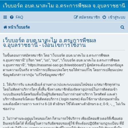
เว็บบอร์ด อบต.นาสะไม อ.ตระการพืชผล จ.อุบลราชธานี
FAQ
สมัครสมาชิก
เข้าสู่ระบบ
ค้
หน้าเว็บบอร์ด
น
เว็บบอร์ด อบต.นาสะไม อ.ตระการพืชผล
ห
จ.อุบลราชธานี - เงื่อนไขการใช้งาน
า
ในขั้นตอนการสมัครสมาชิก โดย “เว็บบอร์ด อบต.นาสะไม อ.ตระการพืชผล
จ.อุบลราชธานี” (เรียก “we”, “us”, “our”, “เว็บบอร์ด อบต.นาสะไม อ.ตระการพืชผล
จ.อุบลราชธานี”, “https://nasamai-sao.go.th/webboard”) ผู้สมัครจะต้องกรอกข้อมูล
ตามความเป็นจริง หากมีการเปลี่ยนแปลงใดๆ ขอให้ท่านแก้ไข โดยการเปลี่ยนแปลง
ข้อมูลดังกล่าวจากปุ่ม "แก้ไขข้อมูลสมาชิก"
1. ให้บริการรับ และส่งอีเมล์ ผ่านทางเวปและระบบออนไลน์ของ แก่สมาชิกทุกท่าน
โดยไม่คิดค่าบริการใดๆ ทั้งสิ้น ซึ่งทางสมาชิกต้องจัดหาอุปกรณ์ในการติดต่อเข้า
ระบบอินเทอร์เน็ตพร้อมทั้งเป็นผู้รับผิดชอบในการจ่ายค่าบริการ โทรศัพท์ และค่า
บริการอินเทอร์เน็ตเอง ชื่อติดต่อบริการ ( login name) ต้องใช้ภาษาอังกฤษเท่านั้น
และต้องมีความยาว ระหว่าง 6-18 ตัวอักษร ใช้ได้เฉพาะตัวอักษร a-z, 0-9, -, _ ไม่เว้น
ช่องว่าง
2. ไม่ว่าท่านจะอยู่มุมไหนของโลก ก็สามารถใช้บริการ เพียงมีคอมพิวเตอร์ที่เชื่อมต่อ
อินเทอร์เน็ตได้ ทั้งนี้อยู่ในความรับผิดชอบของผู้ใช้ ที่จะต้องปฏิบัติตามกฎระเบียบ ที่มี