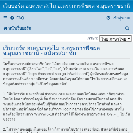
เว็บบอร์ด อบต.นาสะไม อ.ตระการพืชผล จ.อุบลราชธานี
FAQ
เข้าสู่ระบบ
ค้
หน้าเว็บบอร์ด
น
ภาษา:
ห
เว็บบอร์ด อบต.นาสะไม อ.ตระการพืชผล
จ.อุบลราชธานี - สมัครสมาชิก
า
ในขั้นตอนการสมัครสมาชิก โดย “เว็บบอร์ด อบต.นาสะไม อ.ตระการพืชผล
จ.อุบลราชธานี” (เรียก “we”, “us”, “our”, “เว็บบอร์ด อบต.นาสะไม อ.ตระการพืชผล
จ.อุบลราชธานี”, “https://nasamai-sao.go.th/webboard”) ผู้สมัครจะต้องกรอกข้อมูล
ตามความเป็นจริง หากมีการเปลี่ยนแปลงใดๆ ขอให้ท่านแก้ไข โดยการเปลี่ยนแปลง
ข้อมูลดังกล่าวจากปุ่ม "แก้ไขข้อมูลสมาชิก"
1. ให้บริการรับ และส่งอีเมล์ ผ่านทางเวปและระบบออนไลน์ของ แก่สมาชิกทุกท่าน
โดยไม่คิดค่าบริการใดๆ ทั้งสิ้น ซึ่งทางสมาชิกต้องจัดหาอุปกรณ์ในการติดต่อเข้า
ระบบอินเทอร์เน็ตพร้อมทั้งเป็นผู้รับผิดชอบในการจ่ายค่าบริการ โทรศัพท์ และค่า
บริการอินเทอร์เน็ตเอง ชื่อติดต่อบริการ ( login name) ต้องใช้ภาษาอังกฤษเท่านั้น
และต้องมีความยาว ระหว่าง 6-18 ตัวอักษร ใช้ได้เฉพาะตัวอักษร a-z, 0-9, -, _ ไม่เว้น
ช่องว่าง
2. ไม่ว่าท่านจะอยู่มุมไหนของโลก ก็สามารถใช้บริการ เพียงมีคอมพิวเตอร์ที่เชื่อมต่อ