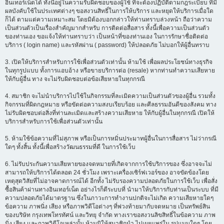
อินเทอร์เน็ตได้ ทั้งนี้อยู่ในความรับผิดชอบของผู้ใช้ ที่จะต้องปฏิบัติตามกฎระเบียบ ที่มี
ผลบังคับใช้ในประเทศต่างๆ ขอสงวนสิทธิ์ในการให้บริการ และหยุดให้บริการเมื่อใด
ก็ได้ ตามแต่ความเหมาะสม โดยมิต้องบอกกล่าวให้ท่านทราบล่วงหน้า ถือว่าความ
เป็นส่วนตัวเป็นเรื่องสำคัญมากสำหรับ การติดต่อสื่อสาร ทั้งนี้เพื่อความเป็นส่วนตัว
ของท่านเอง ขอแจ้งให้ท่านทราบว่า เป็นหน้าที่ของท่านเอง ในการรักษาชื่อติดต่อ
บริการ ( login name) และรหัสผ่าน ( password) ให้ปลอดภัย ไม่บอกให้ผู้อื่นทราบ
3. เปิดให้บริการสำหรับการใช้เพื่อส่วนตัวเท่านั้น ห้ามใช้ เพื่อผลประโยชน์ทางธุรกิจ
ในทุกรูปแบบ ทั้งการแอบอ้าง หรือขายบริการต่อ (resale) หากท่านทำความเสียหาย
ให้กับผู้อื่น ทาง จะไม่รับผิดชอบต่อข้อเสียหายในทุกกรณี
4. สมาชิก จะไม่นำบริการไปใช้ในกิจกรรมที่ละเมิดความเป็นส่วนตัวของผู้อื่น รวมทั้ง
กิจกรรมที่ผิดกฎหมาย หรือขัดต่อความสงบเรียบร้อย และศีลธรรมอันดีของสังคม ทาง
ไม่รับผิดชอบต่อสิ่งที่ท่านละเมิดและสร้างความเสียหาย ให้กับผู้อื่นในทุกกรณี เปิดให้
บริการสำหรับการใช้เพื่อส่วนตัวเท่านั้น
5. ห้ามใช้ข้อความที่ไม่สุภาพ หรือเป็นการหมิ่นประมาทผู้อื่นในการสื่อสาร ไม่ว่ากรณี
ใดๆ ทั้งสิ้น ทั้งนี้เพื่อสร้างวัฒนธรรมที่ดี ในการใช้เว็บ
6. ไม่รับประกันความเสียหายของจดหมายที่เกิดจากการใช้บริการของ ซึ่งอาจจะไม่
สามารถให้บริการได้ตลอด 24 ชั่วโมง เพราะเครื่องเซิร์ฟเวอร์ของ อาจขัดข้องโดย
เหตุสุดวิสัยที่ไม่อาจคาดการณ์ได้ อีกทั้ง ไม่รับรองความปลอดภัยในการใช้เว็บ เพื่อสั่ง
ซื้อสินค้าผ่านทางอินเทอร์เน็ต อย่างไรก็ดีระบบที่ นำมาให้บริการกับท่านเป็นระบบ ที่มี
ความปลอดภัยได้มาตรฐาน ซึ่งในภาวะการทำงานปกติจะไม่เกิด ความเสียหายใดๆ
ข้อความ ภาพนิ่ง เสียง หรือภาพวิดีโอต่างๆ ที่พ่วงท้ายมากับจดหมาย เป็นทรัพย์สิน
ของบริษัท กรุงเทพโทรทัศน์ และวิทยุ จำกัด ทางเราขอสงวนลิขสิทธิ์ในข้อความ ภาพ
นิ่ง เสียง และภาพวิดีโอเหล่านั้น ห้ามมิให้สมาชิกนำ ไปเผยแพร่ใน รูปแบบใดๆ โดย