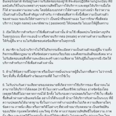
อินเทอร์เน็ตได้ ทั้งนี้อยู่ในความรับผิดชอบของผู้ใช้ ที่จะต้องปฏิบัติตามกฎระเบียบ ที่มี
ผลบังคับใช้ในประเทศต่างๆ ขอสงวนสิทธิ์ในการให้บริการ และหยุดให้บริการเมื่อใด
ก็ได้ ตามแต่ความเหมาะสม โดยมิต้องบอกกล่าวให้ท่านทราบล่วงหน้า ถือว่าความ
เป็นส่วนตัวเป็นเรื่องสำคัญมากสำหรับ การติดต่อสื่อสาร ทั้งนี้เพื่อความเป็นส่วนตัว
ของท่านเอง ขอแจ้งให้ท่านทราบว่า เป็นหน้าที่ของท่านเอง ในการรักษาชื่อติดต่อ
บริการ ( login name) และรหัสผ่าน ( password) ให้ปลอดภัย ไม่บอกให้ผู้อื่นทราบ
3. เปิดให้บริการสำหรับการใช้เพื่อส่วนตัวเท่านั้น ห้ามใช้ เพื่อผลประโยชน์ทางธุรกิจ
ในทุกรูปแบบ ทั้งการแอบอ้าง หรือขายบริการต่อ (resale) หากท่านทำความเสียหาย
ให้กับผู้อื่น ทาง จะไม่รับผิดชอบต่อข้อเสียหายในทุกกรณี
4. สมาชิก จะไม่นำบริการไปใช้ในกิจกรรมที่ละเมิดความเป็นส่วนตัวของผู้อื่น รวมทั้ง
กิจกรรมที่ผิดกฎหมาย หรือขัดต่อความสงบเรียบร้อย และศีลธรรมอันดีของสังคม ทาง
ไม่รับผิดชอบต่อสิ่งที่ท่านละเมิดและสร้างความเสียหาย ให้กับผู้อื่นในทุกกรณี เปิดให้
บริการสำหรับการใช้เพื่อส่วนตัวเท่านั้น
5. ห้ามใช้ข้อความที่ไม่สุภาพ หรือเป็นการหมิ่นประมาทผู้อื่นในการสื่อสาร ไม่ว่ากรณี
ใดๆ ทั้งสิ้น ทั้งนี้เพื่อสร้างวัฒนธรรมที่ดี ในการใช้เว็บ
6. ไม่รับประกันความเสียหายของจดหมายที่เกิดจากการใช้บริการของ ซึ่งอาจจะไม่
สามารถให้บริการได้ตลอด 24 ชั่วโมง เพราะเครื่องเซิร์ฟเวอร์ของ อาจขัดข้องโดย
เหตุสุดวิสัยที่ไม่อาจคาดการณ์ได้ อีกทั้ง ไม่รับรองความปลอดภัยในการใช้เว็บ เพื่อสั่ง
ซื้อสินค้าผ่านทางอินเทอร์เน็ต อย่างไรก็ดีระบบที่ นำมาให้บริการกับท่านเป็นระบบ ที่มี
ความปลอดภัยได้มาตรฐาน ซึ่งในภาวะการทำงานปกติจะไม่เกิด ความเสียหายใดๆ
ข้อความ ภาพนิ่ง เสียง หรือภาพวิดีโอต่างๆ ที่พ่วงท้ายมากับจดหมาย เป็นทรัพย์สิน
ของบริษัท กรุงเทพโทรทัศน์ และวิทยุ จำกัด ทางเราขอสงวนลิขสิทธิ์ในข้อความ ภาพ
นิ่ง เสียง และภาพวิดีโอเหล่านั้น ห้ามมิให้สมาชิกนำ ไปเผยแพร่ใน รูปแบบใดๆ โดย