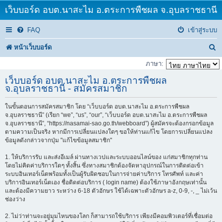
เว็บบอร์ด อบต.นาสะไม อ.ตระการพืชผล จ.อุบลราชธานี
FAQ
เข้าสู่ระบบ
ค้
หน้าเว็บบอร์ด
น
ภาษา:
ห
เว็บบอร์ด อบต.นาสะไม อ.ตระการพืชผล
จ.อุบลราชธานี - สมัครสมาชิก
า
ในขั้นตอนการสมัครสมาชิก โดย “เว็บบอร์ด อบต.นาสะไม อ.ตระการพืชผล
จ.อุบลราชธานี” (เรียก “we”, “us”, “our”, “เว็บบอร์ด อบต.นาสะไม อ.ตระการพืชผล
จ.อุบลราชธานี”, “https://nasamai-sao.go.th/webboard”) ผู้สมัครจะต้องกรอกข้อมูล
ตามความเป็นจริง หากมีการเปลี่ยนแปลงใดๆ ขอให้ท่านแก้ไข โดยการเปลี่ยนแปลง
ข้อมูลดังกล่าวจากปุ่ม "แก้ไขข้อมูลสมาชิก"
1. ให้บริการรับ และส่งอีเมล์ ผ่านทางเวปและระบบออนไลน์ของ แก่สมาชิกทุกท่าน
โดยไม่คิดค่าบริการใดๆ ทั้งสิ้น ซึ่งทางสมาชิกต้องจัดหาอุปกรณ์ในการติดต่อเข้า
ระบบอินเทอร์เน็ตพร้อมทั้งเป็นผู้รับผิดชอบในการจ่ายค่าบริการ โทรศัพท์ และค่า
บริการอินเทอร์เน็ตเอง ชื่อติดต่อบริการ ( login name) ต้องใช้ภาษาอังกฤษเท่านั้น
และต้องมีความยาว ระหว่าง 6-18 ตัวอักษร ใช้ได้เฉพาะตัวอักษร a-z, 0-9, -, _ ไม่เว้น
ช่องว่าง
2. ไม่ว่าท่านจะอยู่มุมไหนของโลก ก็สามารถใช้บริการ เพียงมีคอมพิวเตอร์ที่เชื่อมต่อ