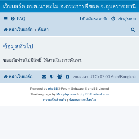
เว็บบอร์ด อบต.นาสะไม อ.ตระการพืชผล จ.อุบลราชธานี
FAQ
สมัครสมาชิก
เข้าสู่ระบบ
ค้
หน้าเว็บบอร์ด
ค้นหา
น
ข้อมูลทั่วไป
ห
า
ขออภัยท่านไม่มีลิทธิ์ ให้งานใน การค้นหา.
หน้าเว็บบอร์ด
เขตเวลา UTC+07:00 Asia/Bangkok
Powered by
phpBB
® Forum Software © phpBB Limited
Thai language by
Mindphp.com
&
phpBBThailand.com
ความเป็นส่วนตัว
|
ข้อตกลงและเงื่อนไข