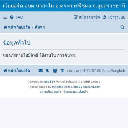
เว็บบอร์ด อบต.นาสะไม อ.ตระการพืชผล จ.อุบลราชธานี
FAQ
สมัครสมาชิก
เข้าสู่ระบบ
ค้
หน้าเว็บบอร์ด
ค้นหา
น
ข้อมูลทั่วไป
ห
า
ขออภัยท่านไม่มีลิทธิ์ ให้งานใน การค้นหา.
หน้าเว็บบอร์ด
เขตเวลา UTC+07:00 Asia/Bangkok
Powered by
phpBB
® Forum Software © phpBB Limited
Thai language by
Mindphp.com
&
phpBBThailand.com
ความเป็นส่วนตัว
|
ข้อตกลงและเงื่อนไข