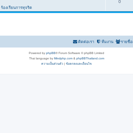
0
น
ร้องเรียนการทุจริต
ติดต่อเรา
ทีมงาน
รายชื่
Powered by
phpBB
® Forum Software © phpBB Limited
Thai language by
Mindphp.com
&
phpBBThailand.com
ความเป็นส่วนตัว
|
ข้อตกลงและเงื่อนไข