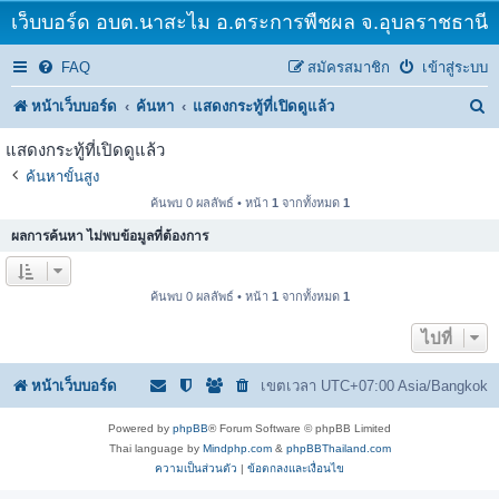
เว็บบอร์ด อบต.นาสะไม อ.ตระการพืชผล จ.อุบลราชธานี
FAQ
สมัครสมาชิก
เข้าสู่ระบบ
ค้
หน้าเว็บบอร์ด
ค้นหา
แสดงกระทู้ที่เปิดดูแล้ว
น
แสดงกระทู้ที่เปิดดูแล้ว
ห
ค้นหาขั้นสูง
า
ค้นพบ 0 ผลลัพธ์ • หน้า
1
จากทั้งหมด
1
ผลการค้นหา ไม่พบข้อมูลที่ต้องการ
ค้นพบ 0 ผลลัพธ์ • หน้า
1
จากทั้งหมด
1
ไปที่
หน้าเว็บบอร์ด
เขตเวลา UTC+07:00 Asia/Bangkok
Powered by
phpBB
® Forum Software © phpBB Limited
Thai language by
Mindphp.com
&
phpBBThailand.com
ความเป็นส่วนตัว
|
ข้อตกลงและเงื่อนไข