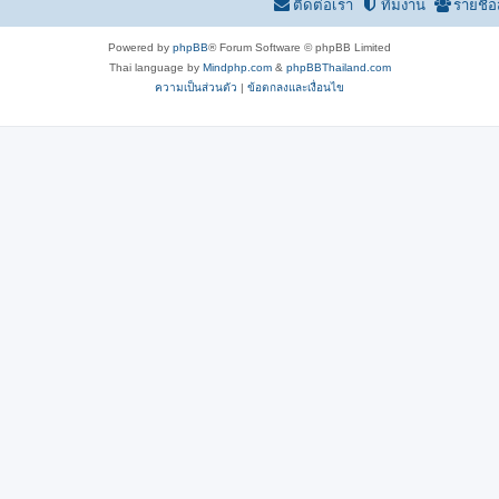
ติดต่อเรา
ทีมงาน
รายชื่
Powered by
phpBB
® Forum Software © phpBB Limited
Thai language by
Mindphp.com
&
phpBBThailand.com
ความเป็นส่วนตัว
|
ข้อตกลงและเงื่อนไข