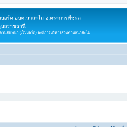
็บบอร์ด อบต.นาสะไม อ.ตระการพืชผล
อุบลราชธานี
ดานสนทนา (เว็บบอร์ด) องค์การบริหารส่วนตำบลนาสะไม