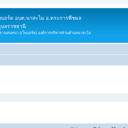
็บบอร์ด อบต.นาสะไม อ.ตระการพืชผล
อุบลราชธานี
ดานสนทนา (เว็บบอร์ด) องค์การบริหารส่วนตำบลนาสะไม