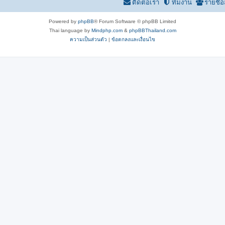
ติดต่อเรา
ทีมงาน
รายชื่
Powered by
phpBB
® Forum Software © phpBB Limited
Thai language by
Mindphp.com
&
phpBBThailand.com
ความเป็นส่วนตัว
|
ข้อตกลงและเงื่อนไข