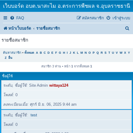
เว็บบอร์ด อบต.นาสะไม อ.ตระการพืชผล จ.อุบลราชธานี
FAQ
สมัครสมาชิก
เข้าสู่ระบบ
ค้
หน้าเว็บบอร์ด
รายชื่อสมาชิก
น
รายชื่อสมาชิก
ห
ค้นหาสมาชิก
•
ทั้งหมด
A
B
C
D
E
F
G
H
I
J
K
L
M
N
O
P
Q
R
S
T
U
V
W
X
Y
า
Z
อื่น
สมาชิก 3 ท่าน • หน้า
1
จากทั้งหมด
1
ชื่อผู้ใช้
ระดับ, ชื่อผู้ใช้
Site Admin
wittaya124
โพสต์
0
ลงทะเบียนเมื่อ
ศุกร์ มิ.ย. 06, 2025 9:44 am
ระดับ, ชื่อผู้ใช้
test
โพสต์
0