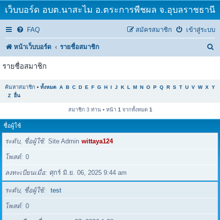
เว็บบอร์ด อบต.นาสะไม อ.ตระการพืชผล จ.อุบลราชธานี
FAQ
สมัครสมาชิก
เข้าสู่ระบบ
ค้
หน้าเว็บบอร์ด
รายชื่อสมาชิก
น
รายชื่อสมาชิก
ห
ค้นหาสมาชิก
•
ทั้งหมด
A
B
C
D
E
F
G
H
I
J
K
L
M
N
O
P
Q
R
S
T
U
V
W
X
Y
า
Z
อื่น
สมาชิก 3 ท่าน • หน้า
1
จากทั้งหมด
1
ชื่อผู้ใช้
ระดับ, ชื่อผู้ใช้
Site Admin
wittaya124
โพสต์
0
ลงทะเบียนเมื่อ
ศุกร์ มิ.ย. 06, 2025 9:44 am
ระดับ, ชื่อผู้ใช้
test
โพสต์
0