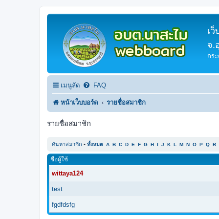
เว
จ.
กระ
เมนูลัด
FAQ
หน้าเว็บบอร์ด
รายชื่อสมาชิก
รายชื่อสมาชิก
ค้นหาสมาชิก
•
ทั้งหมด
A
B
C
D
E
F
G
H
I
J
K
L
M
N
O
P
Q
R
ชื่อผู้ใช้
wittaya124
test
fgdfdsfg