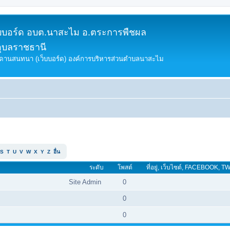
็บบอร์ด อบต.นาสะไม อ.ตระการพืชผล
อุบลราชธานี
ดานสนทนา (เว็บบอร์ด) องค์การบริหารส่วนตำบลนาสะไม
S
T
U
V
W
X
Y
Z
อื่น
ระดับ
โพสต์
ที่อยู่, เว็บไซต์, FACEBOOK
Site Admin
0
0
0