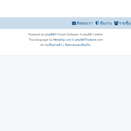
ติดต่อเรา
ทีมงาน
รายชื่
Powered by
phpBB
® Forum Software © phpBB Limited
Thai language by
Mindphp.com
&
phpBBThailand.com
ความเป็นส่วนตัว
|
ข้อตกลงและเงื่อนไข