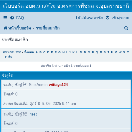
เว็บบอร์ด อบต.นาสะไม อ.ตระการพืชผล จ.อุบลราชธานี
FAQ
สมัครสมาชิก
เข้าสู่ระบบ
ค้
หน้าเว็บบอร์ด
รายชื่อสมาชิก
น
รายชื่อสมาชิก
ห
ค้นหาสมาชิก
•
ทั้งหมด
A
B
C
D
E
F
G
H
I
J
K
L
M
N
O
P
Q
R
S
T
U
V
W
X
Y
า
Z
อื่น
สมาชิก 3 ท่าน • หน้า
1
จากทั้งหมด
1
ชื่อผู้ใช้
ระดับ, ชื่อผู้ใช้
Site Admin
wittaya124
โพสต์
0
ลงทะเบียนเมื่อ
ศุกร์ มิ.ย. 06, 2025 9:44 am
ระดับ, ชื่อผู้ใช้
test
โพสต์
0