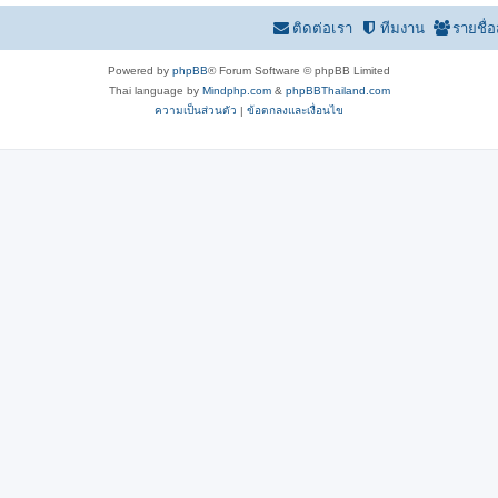
ติดต่อเรา
ทีมงาน
รายชื่
Powered by
phpBB
® Forum Software © phpBB Limited
Thai language by
Mindphp.com
&
phpBBThailand.com
ความเป็นส่วนตัว
|
ข้อตกลงและเงื่อนไข