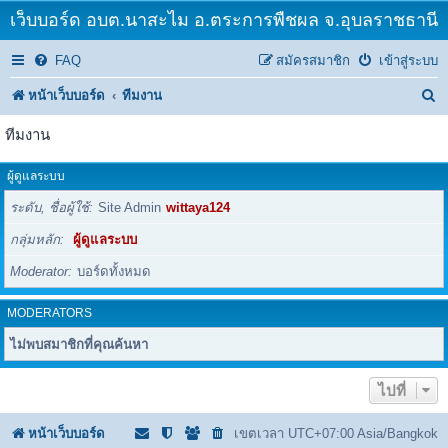
เว็บบอร์ด อบต.นาสะไม อ.ตระการพืชผล จ.อุบลราชธานี
FAQ
สมัครสมาชิก
เข้าสู่ระบบ
ค้
หน้าเว็บบอร์ด
ทีมงาน
น
ทีมงาน
ห
ผู้ดูแลระบบ
า
ระดับ, ชื่อผู้ใช้
Site Admin
wittaya124
กลุ่มหลัก
ผู้ดูแลระบบ
Moderator
บอร์ดทั้งหมด
MODERATORS
ไม่พบสมาชิกที่คุณค้นหา
ไปที่
หน้าเว็บบอร์ด
เขตเวลา UTC+07:00 Asia/Bangkok