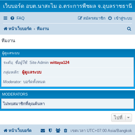
เว็บบอร์ด อบต.นาสะไม อ.ตระการพืชผล จ.อุบลราชธานี
FAQ
สมัครสมาชิก
เข้าสู่ระบบ
ค้
หน้าเว็บบอร์ด
ทีมงาน
น
ทีมงาน
ห
ผู้ดูแลระบบ
า
ระดับ, ชื่อผู้ใช้
Site Admin
wittaya124
กลุ่มหลัก
ผู้ดูแลระบบ
Moderator
บอร์ดทั้งหมด
MODERATORS
ไม่พบสมาชิกที่คุณค้นหา
ไปที่
หน้าเว็บบอร์ด
เขตเวลา UTC+07:00 Asia/Bangkok