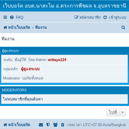
เว็บบอร์ด อบต.นาสะไม อ.ตระการพืชผล จ.อุบลราชธานี
FAQ
สมัครสมาชิก
เข้าสู่ระบบ
ค้
หน้าเว็บบอร์ด
ทีมงาน
น
ทีมงาน
ห
ผู้ดูแลระบบ
า
ระดับ, ชื่อผู้ใช้
Site Admin
wittaya124
กลุ่มหลัก
ผู้ดูแลระบบ
Moderator
บอร์ดทั้งหมด
MODERATORS
ไม่พบสมาชิกที่คุณค้นหา
ไปที่
หน้าเว็บบอร์ด
เขตเวลา UTC+07:00 Asia/Bangkok