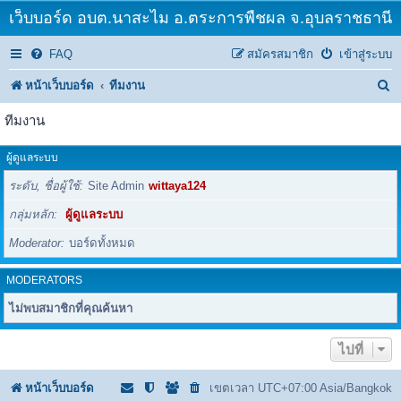
เว็บบอร์ด อบต.นาสะไม อ.ตระการพืชผล จ.อุบลราชธานี
FAQ
สมัครสมาชิก
เข้าสู่ระบบ
ค้
หน้าเว็บบอร์ด
ทีมงาน
น
ทีมงาน
ห
ผู้ดูแลระบบ
า
ระดับ, ชื่อผู้ใช้
Site Admin
wittaya124
กลุ่มหลัก
ผู้ดูแลระบบ
Moderator
บอร์ดทั้งหมด
MODERATORS
ไม่พบสมาชิกที่คุณค้นหา
ไปที่
หน้าเว็บบอร์ด
เขตเวลา UTC+07:00 Asia/Bangkok