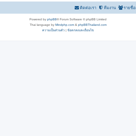
ติดต่อเรา
ทีมงาน
รายชื่
Powered by
phpBB
® Forum Software © phpBB Limited
Thai language by
Mindphp.com
&
phpBBThailand.com
ความเป็นส่วนตัว
|
ข้อตกลงและเงื่อนไข