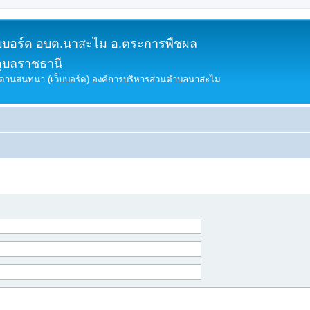
็บบอร์ด อบต.นาสะไม อ.ตระการพืชผล
อุบลราชธานี
ดานสนทนา (เว็บบอร์ด) องค์การบริหารส่วนตำบลนาสะไม