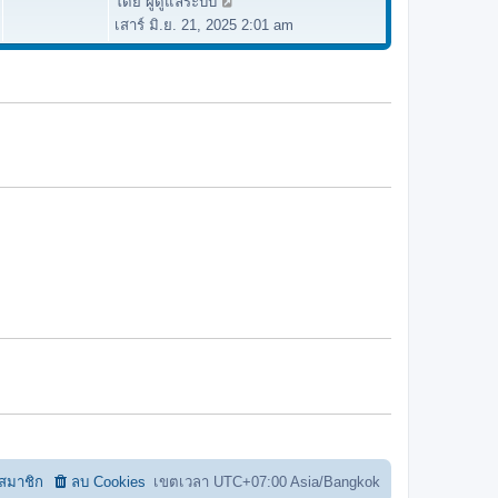
โดย
ผู้ดูแลระบบ
ดู
า
เสาร์ มิ.ย. 21, 2025 2:01 am
ข้
ม
อ
ล่
ค
า
ว
สุ
า
ด
ม
ล่
า
สุ
ด
อสมาชิก
ลบ Cookies
เขตเวลา UTC+07:00 Asia/Bangkok