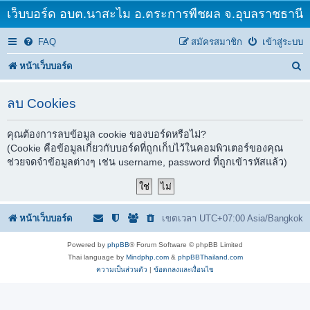
เว็บบอร์ด อบต.นาสะไม อ.ตระการพืชผล จ.อุบลราชธานี
FAQ
สมัครสมาชิก
เข้าสู่ระบบ
ค้
หน้าเว็บบอร์ด
น
ลบ Cookies
ห
า
คุณต้องการลบข้อมูล cookie ของบอร์ดหรือไม่?
(Cookie คือข้อมูลเกี่ยวกับบอร์ดที่ถูกเก็บไว้ในคอมพิวเตอร์ของคุณ
ช่วยจดจำข้อมูลต่างๆ เช่น username, password ที่ถูกเข้ารหัสแล้ว)
หน้าเว็บบอร์ด
เขตเวลา UTC+07:00 Asia/Bangkok
Powered by
phpBB
® Forum Software © phpBB Limited
Thai language by
Mindphp.com
&
phpBBThailand.com
ความเป็นส่วนตัว
|
ข้อตกลงและเงื่อนไข