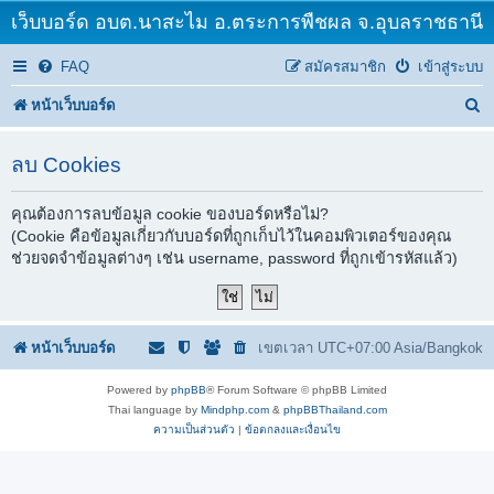
เว็บบอร์ด อบต.นาสะไม อ.ตระการพืชผล จ.อุบลราชธานี
FAQ
สมัครสมาชิก
เข้าสู่ระบบ
ค้
หน้าเว็บบอร์ด
น
ลบ Cookies
ห
า
คุณต้องการลบข้อมูล cookie ของบอร์ดหรือไม่?
(Cookie คือข้อมูลเกี่ยวกับบอร์ดที่ถูกเก็บไว้ในคอมพิวเตอร์ของคุณ
ช่วยจดจำข้อมูลต่างๆ เช่น username, password ที่ถูกเข้ารหัสแล้ว)
หน้าเว็บบอร์ด
เขตเวลา UTC+07:00 Asia/Bangkok
Powered by
phpBB
® Forum Software © phpBB Limited
Thai language by
Mindphp.com
&
phpBBThailand.com
ความเป็นส่วนตัว
|
ข้อตกลงและเงื่อนไข