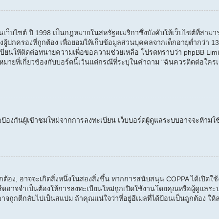
บไซต์ ปี 1998 เป็นกฎหมายในสหรัฐอเมริกาซึ่งบังคับให้เว็บไซต์ที่สามารถ
้ปกครองที่ถูกต้อง เพื่อยอมให้เก็บข้อมูลส่วนบุคคลจากเด็กอายุต่ำกว่า 13 ป
บียนให้ติดต่อทนายความเพื่อขอความช่วยเหลือ โปรดทราบว่า phpBB Limi
ที่เกี่ยวข้องกับบอร์ดนี้เว้นแต่กรณีที่ระบุในคำถาม "ฉันควรติดต่อใครเ
่อป้องกันผู้เข้าชมใหม่จากการลงทะเบียน เว็บบอร์ดผู้ดูแลระบบอาจจะห้ามใช
ถูกต้อง, อาจจะเกิดสิ่งหนึ่งในสองสิ่งขึ้น หากการสนับสนุน COPPA ได้เปิด
์ดอาจจำเป็นต้องให้การลงทะเบียนใหม่ถูกเปิดใช้งานโดยคุณหรือผู้ดูแลระบ
อาจถูกตีกลับไปเป็นสแปม ถ้าคุณแน่ใจว่าที่อยู่อีเมลที่ได้ป้อนเป็นถูกต้อง ให