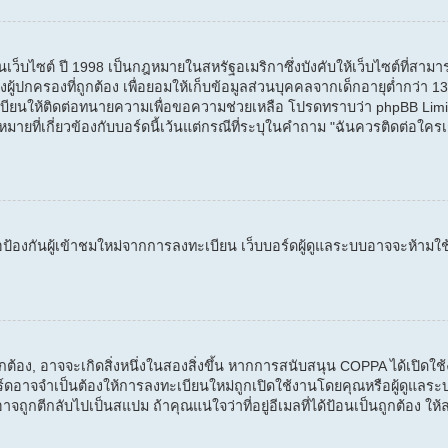
บไซต์ ปี 1998 เป็นกฎหมายในสหรัฐอเมริกาซึ่งบังคับให้เว็บไซต์ที่สามารถ
้ปกครองที่ถูกต้อง เพื่อยอมให้เก็บข้อมูลส่วนบุคคลจากเด็กอายุต่ำกว่า 13 ป
บียนให้ติดต่อทนายความเพื่อขอความช่วยเหลือ โปรดทราบว่า phpBB Limi
ที่เกี่ยวข้องกับบอร์ดนี้เว้นแต่กรณีที่ระบุในคำถาม "ฉันควรติดต่อใครเ
่อป้องกันผู้เข้าชมใหม่จากการลงทะเบียน เว็บบอร์ดผู้ดูแลระบบอาจจะห้ามใช
ถูกต้อง, อาจจะเกิดสิ่งหนึ่งในสองสิ่งขึ้น หากการสนับสนุน COPPA ได้เปิด
์ดอาจจำเป็นต้องให้การลงทะเบียนใหม่ถูกเปิดใช้งานโดยคุณหรือผู้ดูแลระบ
อาจถูกตีกลับไปเป็นสแปม ถ้าคุณแน่ใจว่าที่อยู่อีเมลที่ได้ป้อนเป็นถูกต้อง ให