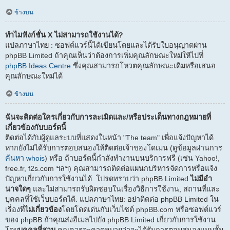
ข้างบน
ทำไมฟังก์ชั่น X ไม่สามารถใช้งานได้?
แปลภาษาไทย : ซอฟต์แวร์นี้ได้เขียนโดยและได้รับใบอนุญาตผ่าน
phpBB Limited ถ้าคุณเห็นว่าต้องการเพิ่มคุณลักษณะใหม่ให้ไปที่
phpBB Ideas Centre
ซึ่งคุณสามารถโหวตคุณลักษณะเดิมหรือเสนอ
คุณลักษณะใหม่ได้
ข้างบน
ฉันจะติดต่อใครเกี่ยวกับการละเมิดและ/หรือประเด็นทางกฎหมายที่
เกี่ยวข้องกับบอร์ดนี้
ติดต่อได้กับผู้ดูแลระบบที่แสดงในหน้า "The team" เพื่อแจ้งปัญหาได้
หากยังไม่ได้รับการตอบสนองให้ติดต่อเจ้าของโดเมน (ดูข้อมูลผ่านการ
ค้นหา whois
) หรือ ถ้าบอร์ดนี้กำลังทำงานบนบริการฟรี (เช่น Yahoo!,
free.fr, f2s.com ฯลฯ) คุณสามารถติดต่อแผนกบริหารจัดการหรือแจ้ง
ปัญหาเกี่ยวกับการใช้งานได้. โปรดทราบว่า phpBB Limited
ไม่มีอำ
นาจใดๆ
และไม่สามารถรับผิดชอบในเรื่องวิธีการใช้งาน, สถานที่และ
บุคคลที่ใช้เว็บบอร์ดได้. แปลภาษาไทย: อย่าติดต่อ phpBB Limited ใน
เรื่องที่
ไม่เกี่ยวข้อง
โดยโดดเด่นกับเว็บไซต์ phpBB.com หรือซอฟต์แวร์
ของ phpBB ถ้าคุณส่งอีเมลไปยัง phpBB Limited เกี่ยวกับการใช้งาน
โดย
บุคคลที่สาม
คุณควรจะคาดหมายว่าจะได้รับการตอบสนองแบบสั้น