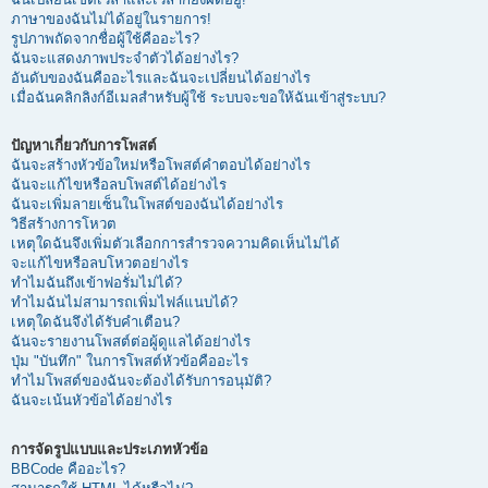
ภาษาของฉันไม่ได้อยู่ในรายการ!
รูปภาพถัดจากชื่อผู้ใช้คืออะไร?
ฉันจะแสดงภาพประจำตัวได้อย่างไร?
อันดับของฉันคืออะไรและฉันจะเปลี่ยนได้อย่างไร
เมื่อฉันคลิกลิงก์อีเมลสำหรับผู้ใช้ ระบบจะขอให้ฉันเข้าสู่ระบบ?
ปัญหาเกี่ยวกับการโพสต์
ฉันจะสร้างหัวข้อใหม่หรือโพสต์คำตอบได้อย่างไร
ฉันจะแก้ไขหรือลบโพสต์ได้อย่างไร
ฉันจะเพิ่มลายเซ็นในโพสต์ของฉันได้อย่างไร
วิธีสร้างการโหวต
เหตุใดฉันจึงเพิ่มตัวเลือกการสำรวจความคิดเห็นไม่ได้
จะแก้ไขหรือลบโหวตอย่างไร
ทำไมฉันถึงเข้าฟอรั่มไม่ได้?
ทำไมฉันไม่สามารถเพิ่มไฟล์แนบได้?
เหตุใดฉันจึงได้รับคำเตือน?
ฉันจะรายงานโพสต์ต่อผู้ดูแลได้อย่างไร
ปุ่ม "บันทึก" ในการโพสต์หัวข้อคืออะไร
ทำไมโพสต์ของฉันจะต้องได้รับการอนุมัติ?
ฉันจะเน้นหัวข้อได้อย่างไร
การจัดรูปแบบและประเภทหัวข้อ
BBCode คืออะไร?