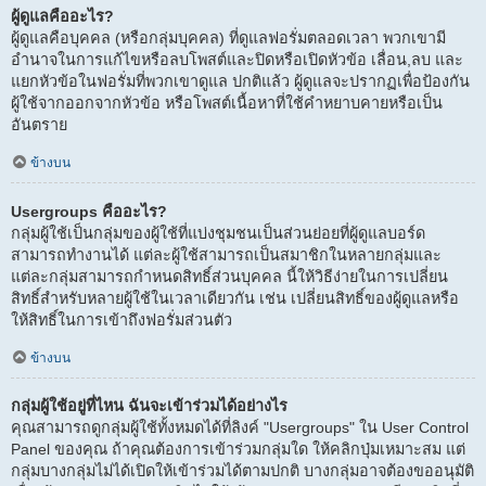
ผู้ดูแลคืออะไร?
ผู้ดูแลคือบุคคล (หรือกลุ่มบุคคล) ที่ดูแลฟอรั่มตลอดเวลา พวกเขามี
อำนาจในการแก้ไขหรือลบโพสต์และปิดหรือเปิดหัวข้อ เลื่อน,ลบ และ
แยกหัวข้อในฟอรั่มที่พวกเขาดูแล ปกติแล้ว ผู้ดูแลจะปรากฏเพื่อป้องกัน
ผู้ใช้จากออกจากหัวข้อ หรือโพสต์เนื้อหาที่ใช้คำหยาบคายหรือเป็น
อันตราย
ข้างบน
Usergroups คืออะไร?
กลุ่มผู้ใช้เป็นกลุ่มของผู้ใช้ที่แบ่งชุมชนเป็นส่วนย่อยที่ผู้ดูแลบอร์ด
สามารถทำงานได้ แต่ละผู้ใช้สามารถเป็นสมาชิกในหลายกลุ่มและ
แต่ละกลุ่มสามารถกำหนดสิทธิ์ส่วนบุคคล นี้ให้วิธีง่ายในการเปลี่ยน
สิทธิ์สำหรับหลายผู้ใช้ในเวลาเดียวกัน เช่น เปลี่ยนสิทธิ์ของผู้ดูแลหรือ
ให้สิทธิ์ในการเข้าถึงฟอรั่มส่วนตัว
ข้างบน
กลุ่มผู้ใช้อยู่ที่ไหน ฉันจะเข้าร่วมได้อย่างไร
คุณสามารถดูกลุ่มผู้ใช้ทั้งหมดได้ที่ลิงค์ "Usergroups" ใน User Control
Panel ของคุณ ถ้าคุณต้องการเข้าร่วมกลุ่มใด ให้คลิกปุ่มเหมาะสม แต่
กลุ่มบางกลุ่มไม่ได้เปิดให้เข้าร่วมได้ตามปกติ บางกลุ่มอาจต้องขออนุมัติ