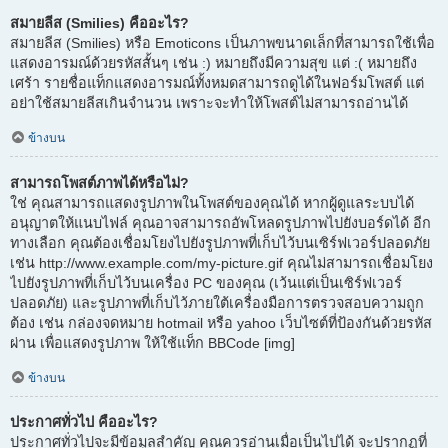
สมายลีส (Smilies) คืออะไร?
สมายลีส (Smilies) หรือ Emoticons เป็นภาพขนาดเล็กที่สามารถใช้เพื่อ
แสดงอารมณ์ด้วยรหัสสั้นๆ เช่น :) หมายถึงมีความสุข แต่ :( หมายถึง
เศร้า รายชื่อแท็กแสดงอารมณ์ทั้งหมดสามารถดูได้ในฟอร์มโพสต์ แต่
อย่าใช้สมายลีสเกินจำนวน เพราะจะทำให้โพสต์ไม่สามารถอ่านได้
ข้างบน
สามารถโพสต์ภาพได้หรือไม่?
ใช่ คุณสามารถแสดงรูปภาพในโพสต์ของคุณได้ หากผู้ดูแลระบบได้
อนุญาตให้แนบไฟล์ คุณอาจสามารถอัพโหลดรูปภาพไปยังบอร์ดได้ อีก
ทางเลือก คุณต้องเชื่อมโยงไปยังรูปภาพที่เก็บไว้บนเซิร์ฟเวอร์ปลอดภัย
เช่น http://www.example.com/my-picture.gif คุณไม่สามารถเชื่อมโยง
ไปยังรูปภาพที่เก็บไว้บนเครื่อง PC ของคุณ (เว้นแต่เป็นเซิร์ฟเวอร์
ปลอดภัย) และรูปภาพที่เก็บไว้ภายใต้เครื่องมือการตรวจสอบความถูก
ต้อง เช่น กล่องจดหมาย hotmail หรือ yahoo เว็บไซต์ที่ป้องกันด้วยรหัส
ผ่าน เพื่อแสดงรูปภาพ ให้ใช้แท็ก BBCode [img]
ข้างบน
ประกาศทั่วไป คืออะไร?
ประกาศทั่วไปจะมีข้อมูลสำคัญ คุณควรอ่านเมื่อเป็นไปได้ จะปรากฏที่