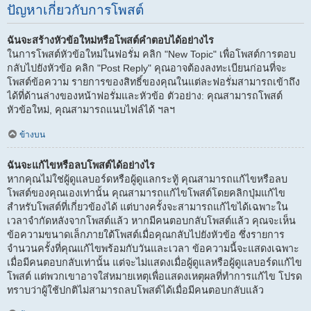
ปัญหาเกี่ยวกับการโพสต์
ฉันจะสร้างหัวข้อใหม่หรือโพสต์คำตอบได้อย่างไร
ในการโพสต์หัวข้อใหม่ในฟอรั่ม คลิก "New Topic" เพื่อโพสต์การตอบ
กลับไปยังหัวข้อ คลิก "Post Reply" คุณอาจต้องลงทะเบียนก่อนที่จะ
โพสต์ข้อความ รายการของสิทธิ์ของคุณในแต่ละฟอรั่มสามารถเข้าถึง
ได้ที่ด้านล่างของหน้าฟอรั่มและหัวข้อ ตัวอย่าง: คุณสามารถโพสต์
หัวข้อใหม่, คุณสามารถแนบไฟล์ได้ ฯลฯ
ข้างบน
ฉันจะแก้ไขหรือลบโพสต์ได้อย่างไร
หากคุณไม่ใช่ผู้ดูแลบอร์ดหรือผู้ดูแลกระทู้ คุณสามารถแก้ไขหรือลบ
โพสต์ของคุณเองเท่านั้น คุณสามารถแก้ไขโพสต์โดยคลิกปุ่มแก้ไข
สำหรับโพสต์ที่เกี่ยวข้องได้ แต่บางครั้งจะสามารถแก้ไขได้เฉพาะใน
เวลาจำกัดหลังจากโพสต์แล้ว หากมีคนตอบกลับโพสต์แล้ว คุณจะเห็น
ข้อความขนาดเล็กภายใต้โพสต์เมื่อคุณกลับไปยังหัวข้อ ซึ่งรายการ
จำนวนครั้งที่คุณแก้ไขพร้อมกับวันและเวลา ข้อความนี้จะแสดงเฉพาะ
เมื่อมีคนตอบกลับเท่านั้น แต่จะไม่แสดงเมื่อผู้ดูแลหรือผู้ดูแลบอร์ดแก้ไข
โพสต์ แต่พวกเขาอาจใส่หมายเหตุเพื่อแสดงเหตุผลที่ทำการแก้ไข โปรด
ทราบว่าผู้ใช้ปกติไม่สามารถลบโพสต์ได้เมื่อมีคนตอบกลับแล้ว