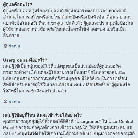
ผู้ดูแลคืออะไร?
ผู้ดูแลคือบุคคล (หรือกลุ่มบุคคล) ที่ดูแลฟอรั่มตลอดเวลา พวกเขามี
อำนาจในการแก้ไขหรือลบโพสต์และปิดหรือเปิดหัวข้อ เลื่อน,ลบ และ
แยกหัวข้อในฟอรั่มที่พวกเขาดูแล ปกติแล้ว ผู้ดูแลจะปรากฏเพื่อป้องกัน
ผู้ใช้จากออกจากหัวข้อ หรือโพสต์เนื้อหาที่ใช้คำหยาบคายหรือเป็น
อันตราย
ข้างบน
Usergroups คืออะไร?
กลุ่มผู้ใช้เป็นกลุ่มของผู้ใช้ที่แบ่งชุมชนเป็นส่วนย่อยที่ผู้ดูแลบอร์ด
สามารถทำงานได้ แต่ละผู้ใช้สามารถเป็นสมาชิกในหลายกลุ่มและ
แต่ละกลุ่มสามารถกำหนดสิทธิ์ส่วนบุคคล นี้ให้วิธีง่ายในการเปลี่ยน
สิทธิ์สำหรับหลายผู้ใช้ในเวลาเดียวกัน เช่น เปลี่ยนสิทธิ์ของผู้ดูแลหรือ
ให้สิทธิ์ในการเข้าถึงฟอรั่มส่วนตัว
ข้างบน
กลุ่มผู้ใช้อยู่ที่ไหน ฉันจะเข้าร่วมได้อย่างไร
คุณสามารถดูกลุ่มผู้ใช้ทั้งหมดได้ที่ลิงค์ "Usergroups" ใน User Control
Panel ของคุณ ถ้าคุณต้องการเข้าร่วมกลุ่มใด ให้คลิกปุ่มเหมาะสม แต่
กลุ่มบางกลุ่มไม่ได้เปิดให้เข้าร่วมได้ตามปกติ บางกลุ่มอาจต้องขออนุมัติ