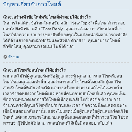
ปัญหาเกี่ยวกับการโพสต์
ฉันจะสร้างหัวข้อใหม่หรือโพสต์คำตอบได้อย่างไร
ในการโพสต์หัวข้อใหม่ในฟอรั่ม คลิก "New Topic" เพื่อโพสต์การตอบ
กลับไปยังหัวข้อ คลิก "Post Reply" คุณอาจต้องลงทะเบียนก่อนที่จะ
โพสต์ข้อความ รายการของสิทธิ์ของคุณในแต่ละฟอรั่มสามารถเข้าถึง
ได้ที่ด้านล่างของหน้าฟอรั่มและหัวข้อ ตัวอย่าง: คุณสามารถโพสต์
หัวข้อใหม่, คุณสามารถแนบไฟล์ได้ ฯลฯ
ข้างบน
ฉันจะแก้ไขหรือลบโพสต์ได้อย่างไร
หากคุณไม่ใช่ผู้ดูแลบอร์ดหรือผู้ดูแลกระทู้ คุณสามารถแก้ไขหรือลบ
โพสต์ของคุณเองเท่านั้น คุณสามารถแก้ไขโพสต์โดยคลิกปุ่มแก้ไข
สำหรับโพสต์ที่เกี่ยวข้องได้ แต่บางครั้งจะสามารถแก้ไขได้เฉพาะใน
เวลาจำกัดหลังจากโพสต์แล้ว หากมีคนตอบกลับโพสต์แล้ว คุณจะเห็น
ข้อความขนาดเล็กภายใต้โพสต์เมื่อคุณกลับไปยังหัวข้อ ซึ่งรายการ
จำนวนครั้งที่คุณแก้ไขพร้อมกับวันและเวลา ข้อความนี้จะแสดงเฉพาะ
เมื่อมีคนตอบกลับเท่านั้น แต่จะไม่แสดงเมื่อผู้ดูแลหรือผู้ดูแลบอร์ดแก้ไข
โพสต์ แต่พวกเขาอาจใส่หมายเหตุเพื่อแสดงเหตุผลที่ทำการแก้ไข โปรด
ทราบว่าผู้ใช้ปกติไม่สามารถลบโพสต์ได้เมื่อมีคนตอบกลับแล้ว