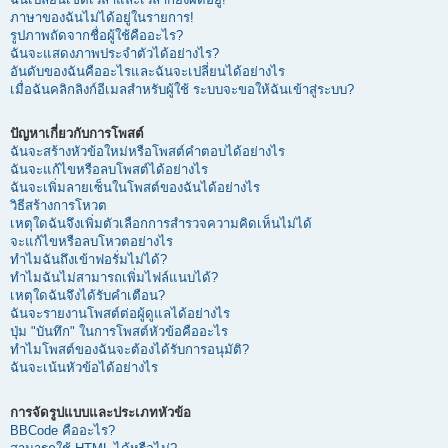
ภาษาของฉันไม่ได้อยู่ในรายการ!
รูปภาพถัดจากชื่อผู้ใช้คืออะไร?
ฉันจะแสดงภาพประจำตัวได้อย่างไร?
อันดับของฉันคืออะไรและฉันจะเปลี่ยนได้อย่างไร
เมื่อฉันคลิกลิงก์อีเมลสำหรับผู้ใช้ ระบบจะขอให้ฉันเข้าสู่ระบบ?
ปัญหาเกี่ยวกับการโพสต์
ฉันจะสร้างหัวข้อใหม่หรือโพสต์คำตอบได้อย่างไร
ฉันจะแก้ไขหรือลบโพสต์ได้อย่างไร
ฉันจะเพิ่มลายเซ็นในโพสต์ของฉันได้อย่างไร
วิธีสร้างการโหวต
เหตุใดฉันจึงเพิ่มตัวเลือกการสำรวจความคิดเห็นไม่ได้
จะแก้ไขหรือลบโหวตอย่างไร
ทำไมฉันถึงเข้าฟอรั่มไม่ได้?
ทำไมฉันไม่สามารถเพิ่มไฟล์แนบได้?
เหตุใดฉันจึงได้รับคำเตือน?
ฉันจะรายงานโพสต์ต่อผู้ดูแลได้อย่างไร
ปุ่ม "บันทึก" ในการโพสต์หัวข้อคืออะไร
ทำไมโพสต์ของฉันจะต้องได้รับการอนุมัติ?
ฉันจะเน้นหัวข้อได้อย่างไร
การจัดรูปแบบและประเภทหัวข้อ
BBCode คืออะไร?