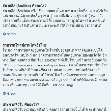
สมายลีส (Smilies) คืออะไร?
สมายลีส (Smilies) หรือ Emoticons เป็นภาพขนาดเล็กที่สามารถใช้เพื่อ
แสดงอารมณ์ด้วยรหัสสั้นๆ เช่น :) หมายถึงมีความสุข แต่ :( หมายถึง
เศร้า รายชื่อแท็กแสดงอารมณ์ทั้งหมดสามารถดูได้ในฟอร์มโพสต์ แต่
อย่าใช้สมายลีสเกินจำนวน เพราะจะทำให้โพสต์ไม่สามารถอ่านได้
ข้างบน
สามารถโพสต์ภาพได้หรือไม่?
ใช่ คุณสามารถแสดงรูปภาพในโพสต์ของคุณได้ หากผู้ดูแลระบบได้
อนุญาตให้แนบไฟล์ คุณอาจสามารถอัพโหลดรูปภาพไปยังบอร์ดได้ อีก
ทางเลือก คุณต้องเชื่อมโยงไปยังรูปภาพที่เก็บไว้บนเซิร์ฟเวอร์ปลอดภัย
เช่น http://www.example.com/my-picture.gif คุณไม่สามารถเชื่อมโยง
ไปยังรูปภาพที่เก็บไว้บนเครื่อง PC ของคุณ (เว้นแต่เป็นเซิร์ฟเวอร์
ปลอดภัย) และรูปภาพที่เก็บไว้ภายใต้เครื่องมือการตรวจสอบความถูก
ต้อง เช่น กล่องจดหมาย hotmail หรือ yahoo เว็บไซต์ที่ป้องกันด้วยรหัส
ผ่าน เพื่อแสดงรูปภาพ ให้ใช้แท็ก BBCode [img]
ข้างบน
ประกาศทั่วไป คืออะไร?
ประกาศทั่วไปจะมีข้อมูลสำคัญ คุณควรอ่านเมื่อเป็นไปได้ จะปรากฏที่