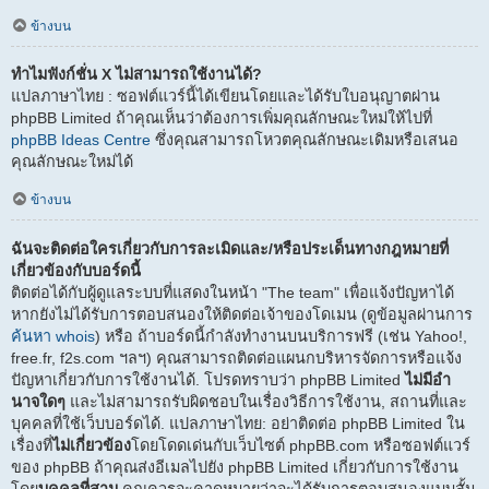
ข้างบน
ทำไมฟังก์ชั่น X ไม่สามารถใช้งานได้?
แปลภาษาไทย : ซอฟต์แวร์นี้ได้เขียนโดยและได้รับใบอนุญาตผ่าน
phpBB Limited ถ้าคุณเห็นว่าต้องการเพิ่มคุณลักษณะใหม่ให้ไปที่
phpBB Ideas Centre
ซึ่งคุณสามารถโหวตคุณลักษณะเดิมหรือเสนอ
คุณลักษณะใหม่ได้
ข้างบน
ฉันจะติดต่อใครเกี่ยวกับการละเมิดและ/หรือประเด็นทางกฎหมายที่
เกี่ยวข้องกับบอร์ดนี้
ติดต่อได้กับผู้ดูแลระบบที่แสดงในหน้า "The team" เพื่อแจ้งปัญหาได้
หากยังไม่ได้รับการตอบสนองให้ติดต่อเจ้าของโดเมน (ดูข้อมูลผ่านการ
ค้นหา whois
) หรือ ถ้าบอร์ดนี้กำลังทำงานบนบริการฟรี (เช่น Yahoo!,
free.fr, f2s.com ฯลฯ) คุณสามารถติดต่อแผนกบริหารจัดการหรือแจ้ง
ปัญหาเกี่ยวกับการใช้งานได้. โปรดทราบว่า phpBB Limited
ไม่มีอำ
นาจใดๆ
และไม่สามารถรับผิดชอบในเรื่องวิธีการใช้งาน, สถานที่และ
บุคคลที่ใช้เว็บบอร์ดได้. แปลภาษาไทย: อย่าติดต่อ phpBB Limited ใน
เรื่องที่
ไม่เกี่ยวข้อง
โดยโดดเด่นกับเว็บไซต์ phpBB.com หรือซอฟต์แวร์
ของ phpBB ถ้าคุณส่งอีเมลไปยัง phpBB Limited เกี่ยวกับการใช้งาน
โดย
บุคคลที่สาม
คุณควรจะคาดหมายว่าจะได้รับการตอบสนองแบบสั้น